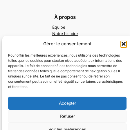
À propos
Équipe
Notre histoire
Emplois
Gérer le consentement
Contact
Pour offrir les meilleures expériences, nous utilisons des technologies
Réseaux sociaux
telles que les cookies pour stocker et/ou accéder aux informations des
appareils. Le fait de consentir à ces technologies nous permettra de
Facebook
traiter des données telles que le comportement de navigation ou les ID
Instagram
uniques sur ce site. Le fait de ne pas consentir ou de retirer son
LinkedIn
consentement peut avoir un effet négatif sur certaines caractéristiques
et fonctions.
Tous droits réservés. Copyright © 2024
Accepter
Charte d’éthique et de déontologie – Syndicat
Refuser
Français des Zoothérapeutes
(syndicatfrancaisdeszootherapeutes.fr)
Voir les préférences